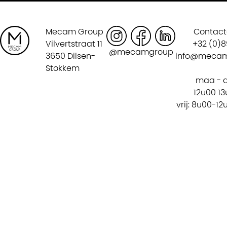
Mecam Group
Contac
Vilvertstraat 11
+32 (0)8
@mecamgroup
3650 Dilsen-
info@mecam
Stokkem
maa - d
12u00 1
vrij: 8u00-1