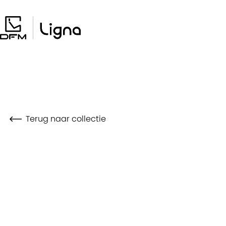
Overslaan
en
naar
de
inhoud
gaan
Terug naar collectie