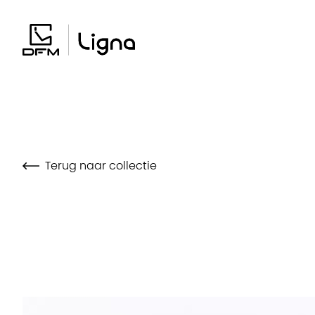
Overslaan
en
naar
de
inhoud
gaan
Terug naar collectie